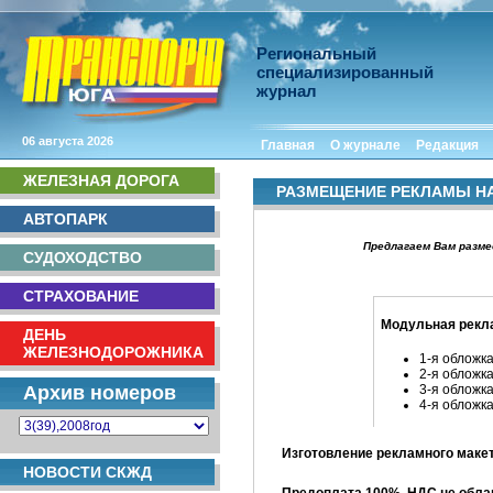
Региональный
специализированный
журнал
06 августа 2026
Главная
О журнале
Редакция
ЖЕЛЕЗНАЯ ДОРОГА
РАЗМЕЩЕНИЕ РЕКЛАМЫ НА
АВТОПАРК
Предлагаем Вам разм
СУДОХОДСТВО
СТРАХОВАНИЕ
Модульная р
ДЕНЬ
ЖЕЛЕЗНОДОРОЖНИКА
1-я обложка
2-я обложка
Архив номеров
3-я обложка
4-я обложка
Изготовление рекламного макет
НОВОСТИ СКЖД