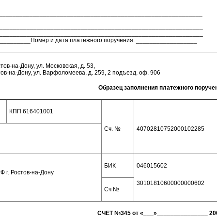
_____________________________________________________________
_____________________________________________________________
_____________________________________________________________
______________________________________________________________
_________Номер и дата платежного поручения: __________________
ов-на-Дону, ул. Московская, д. 53,
тов-на-Дону, ул. Варфоломеева, д. 259, 2 подъезд, оф. 906
Образец заполнения платежного поруче
КПП 616401001
Сч. №
40702810752000102285
БИК
046015602
 г. Ростов-на-Дону
30101810600000000602
Сч №
СЧЕТ №345 от «___»_______________ 200