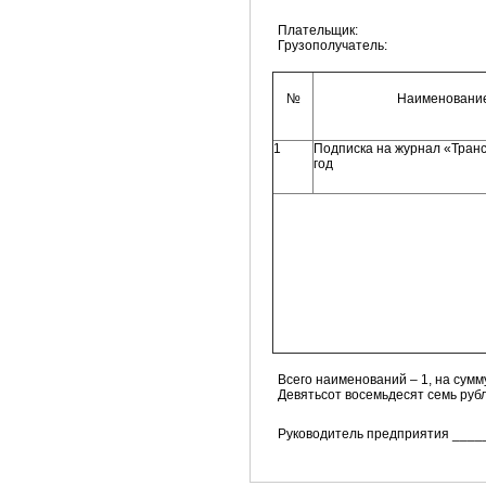
Плательщик:
Грузополучатель:
№
Наименование
1
Подписка на журнал «Тран
год
Всего наименований – 1, на сумм
Девятьсот восемьдесят семь рубл
Руководитель предприятия ____