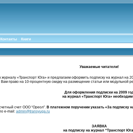
Контакты
Книги
Уважаемые читатели!
к журналу «Транспорт Юга» и предлагаем оформить подписку на журнал на 200
 Вам право на 10-процентную скидку на размещение статьи или модульной ре
Для оформления подписки на 2009 го
на журнал «Транспорт Юга» необходим
асчетный счет ООО “Ореол”.
В платежном поручении указать «За подписку н
по e-mail:
admin@transyuga.ru
ЗАЯВКА
на подписку на журнал “Транспорт Юг