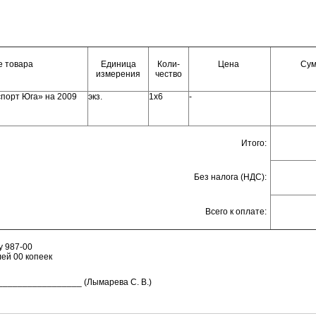
 товара
Единица
Коли-
Цена
Су
измерения
чество
спорт Юга» на 2009
экз.
1х6
-
Итого:
Без налога (НДС):
Всего к оплате:
у 987-00
ей 00 копеек
_________________ (Лымарева С. В.)