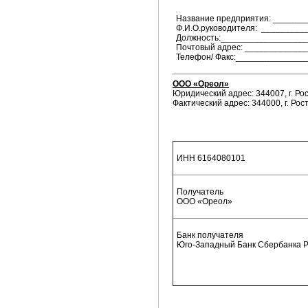
Название предприятия: ______
Ф.И.О.руководителя: ________
Должность:_________________
Почтовый адрес: ___________
Телефон/ Факс:_______________
ООО «Ореол»
Юридический адрес: 344007, г. Рост
Фактический адрес: 344000, г. Рос
ИНН 6164080101
Получатель
ООО «Ореол»
Банк получателя
Юго-Западный Банк Сбербанка РФ