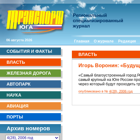
Региональный
специализированный
журнал
06 августа 2026
Главная
О журнале
Редакция
СОБЫТИЯ И ФАКТЫ
ВЛАСТЬ
ВЛАСТЬ
Игорь Воронин: «Будущ
ЖЕЛЕЗНАЯ ДОРОГА
«Самый благоустроенный город Ро
самый крупный на Юге России пр
АВТОПАРК
через который будут проходить 
опубликовано в №
4(28), 2006 год
НАУКА
АВИАЦИЯ
ПОРТЫ
Архив номеров