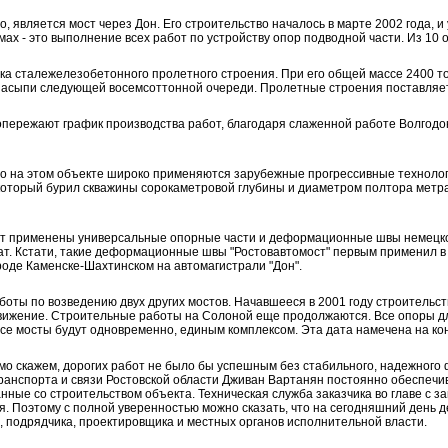
, является мост через Дон. Его строительство началось в марте 2002 года, 
ах - это выполнение всех работ по устройству опор подводной части. Из 10 
ка сталежелезобетонного пролетного строения. При его общей массе 2400 т
 насыпи следующей восемсоттонной очереди. Пролетные строения поставляет
опережают график производства работ, благодаря слаженной работе Волгодон
что на этом объекте широко применяются зарубежные прогрессивные технолог
 который бурил скважины сорокаметровой глубины и диаметром полтора метр
дут применены универсальные опорные части и деформационные швы немецко
т. Кстати, такие деформационные швы "Ростовавтомост" первым применил в 
роде Каменске-Шахтинском на автомагистрали "Дон".
ты по возведению двух других мостов. Начавшееся в 2001 году строительство
вижение. Строительные работы на Солоной еще продолжаются. Все опоры для 
все мосты будут одновременно, единым комплексом. Эта дата намечена на кон
мо скажем, дорогих работ не было бы успешным без стабильного, надежного 
ранспорта и связи Ростовской области Дживан Вартанян постоянно обеспеч
нные со строительством объекта. Техническая служба заказчика во главе с 
. Поэтому с полной уверенностью можно сказать, что на сегодняшний день д
, подрядчика, проектировщика и местных органов исполнительной власти.