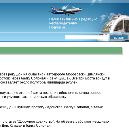
Написать письмо в редакцию
Рекламодателям
Подписка
рез реку Дон на областной автодороге Морозовск - Цимлянск -
остов: через балку Солоная и реку Кумшак. Все три моста войдут в
составляет около полутора миллиарда рублей.
сплуатацию этого объекта позволит обеспечить качественное
 и улучшить экологическую обстановку.
еки Дон и Кумшак, протоку Задонская, балку Солоная, а также
по статье "Дорожное хозяйство". На объекте работают несколько
 Дон, Кумшак и балку Солоная.