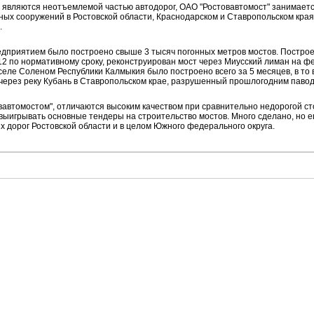
 являются неотъемлемой частью автодорог, ОАО "Ростовавтомост" занимаетс
ых сооружений в Ростовской области, Краснодарском и Ставропольском краях,
.
редприятием было построено свыше 3 тысяч погонных метров мостов. Постро
 12 по нормативному сроку, реконструирован мост через Миусский лиман на фе
еле Соленом Республики Калмыкия было построено всего за 5 месяцев, в то в
через реку Кубань в Ставропольском крае, разрушенный прошлогодним павод
вавтомостом", отличаются высоким качеством при сравнительно недорогой с
выигрывать основные тендеры на строительство мостов. Много сделано, но 
х дорог Ростовской области и в целом Южного федерального округа.