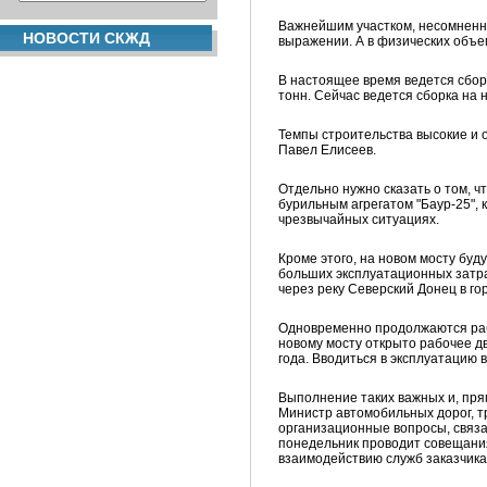
Важнейшим участком, несомненно
НОВОСТИ СКЖД
выражении. А в физических объем
В настоящее время ведется сбор
тонн. Сейчас ведется сборка на
Темпы строительства высокие и 
Павел Елисеев.
Отдельно нужно сказать о том, 
бурильным агрегатом "Баур-25",
чрезвычайных ситуациях.
Кроме этого, на новом мосту бу
больших эксплуатационных затра
через реку Северский Донец в го
Одновременно продолжаются рабо
новому мосту открыто рабочее д
года. Вводиться в эксплуатацию 
Выполнение таких важных и, пря
Министр автомобильных дорог, т
организационные вопросы, связа
понедельник проводит совещания
взаимодействию служб заказчика