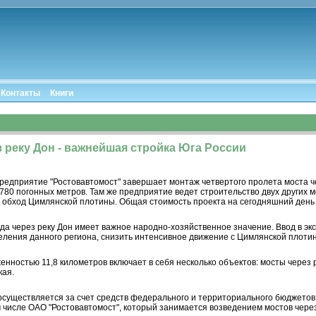
Контакты
Книги
 реку Дон - важнейшая стройка Юга России
редприятие "Ростовавтомост" завершает монтаж четвертого пролета моста че
 780 погонных метров. Там же предприятие ведет строительство двух других м
 обход Цимлянской плотины. Общая стоимость проекта на сегодняшний день 
да через реку Дон имеет важное народно-хозяйственное значение. Ввод в эк
ления данного региона, снизить интенсивное движение с Цимлянской плотины
ностью 11,8 километров включает в себя несколько объектов: мосты через р
кая.
существляется за счет средств федерального и территориального бюджетов 
м числе ОАО "Ростовавтомост", который занимается возведением мостов через