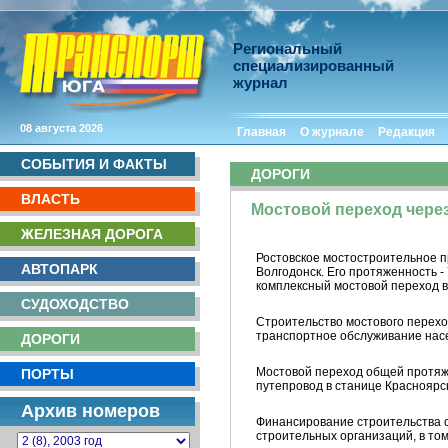
Региональный
специализированный
журнал
08 августа 2026
Главная
О журнале
Редакция
СОБЫТИЯ И ФАКТЫ
ДОРОГИ
ВЛАСТЬ
Мостовой переход через
ЖЕЛЕЗНАЯ ДОРОГА
Ростовское мостостроительное п
АВТОПАРК
Волгодонск. Его протяженность -
комплексный мостовой переход в
СУДОХОДСТВО
Строительство мостового перехо
транспортное обслуживание насе
ДОРОГИ
Мостовой переход общей протяжен
ПОРТЫ
путепровод в станице Красноярс
Архив номеров
Финансирование строительства о
строительных организаций, в то