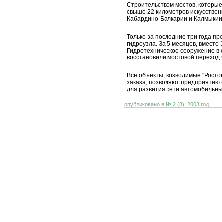
Строительством мостов, которые
свыше 22 километров искусственн
Кабардино-Балкарии и Калмыкии
Только за последние три года п
гидроузла. За 5 месяцев, вместо
Гидротехническое сооружение в с
восстановили мостовой переход 
Все объекты, возводимые "Росто
заказа, позволяют предприятию 
для развития сети автомобильны
опубликовано в №
2 (8), 2003 год