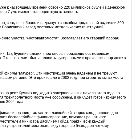
и уже к настоящему времени освоено 220 миллионов рублей в денежном
опор 7 уже имеют стопроцентную готовность.
онн, сегодня собрано и надвинуто способом продольной надвижки 800
 Борисовский завод мостовых металлических конструкций.
ского участка "Ростовавтомоста". Возглавляет его старший прораб
ии. Так, бурение скважин под опоры производилось немецким
а. Это позволяет быть полностью уверенными в прочности опор даже в
й фирмы "Маурер". Эти конструкции очень надежны и не требуют
нашем регионе. Это произошло в 2002 году при строительстве моста
 на реке Кумшак подходит к завершению, и с начала этого года по
трехпролетного моста уже сооружены, и он будет готов к концу этого
ец 2004 года.
финансирования, так как это главнейший вопрос сегодняшнего дня.
ивает бесперебойное финансирование, помогает решать все
заместителем министра Василием Гойда практически каждый
ела у строителей-мостовиков идут хорошо благодаря четкому