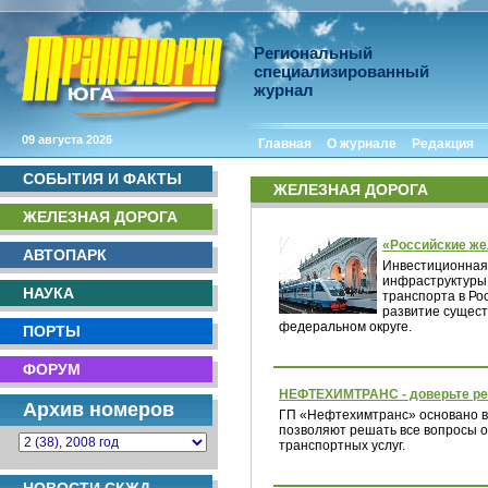
Региональный
специализированный
журнал
09 августа 2026
Главная
О журнале
Редакция
СОБЫТИЯ И ФАКТЫ
ЖЕЛЕЗНАЯ ДОРОГА
ЖЕЛЕЗНАЯ ДОРОГА
«Российские же
АВТОПАРК
Инвестиционная
инфраструктуры,
НАУКА
транспорта в Ро
развитие сущест
федеральном округе.
ПОРТЫ
ФОРУМ
НЕФТЕХИМТРАНС - доверьте ре
Архив номеров
ГП «Нефтехимтранс» основано в 
позволяют решать все вопросы 
транспортных услуг.