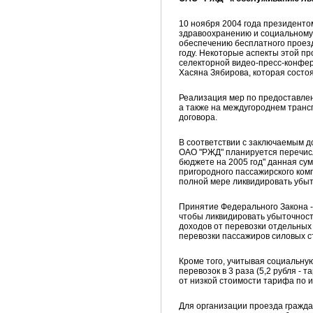
10 ноября 2004 года президент
здравоохранению и социальному
обеспечению бесплатного проезд
году. Некоторые аспекты этой п
селекторной видео-пресс-конфер
Хасяна Зябирова, которая состоя
Реализация мер по предоставле
а также на междугороднем трансп
договора.
В соответствии с заключаемым до
ОАО "РЖД" планируется перечис
бюджете на 2005 год" данная сум
пригородного пассажирского комп
полной мере ликвидировать убыт
Принятие Федерального Закона -
чтобы ликвидировать убыточнос
доходов от перевозки отдельных
перевозки пассажиров силовых ст
Кроме того, учитывая социальну
перевозок в 3 раза (5,2 рубля - 
от низкой стоимости тарифа по и
Для организации проезда гражда