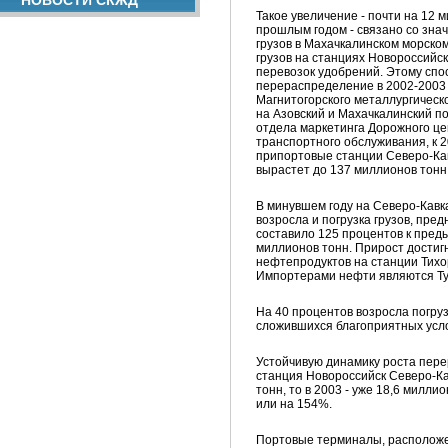
НОВОСТИ СКЖД
Такое увеличение - почти на 12 
прошлым годом - связано со зна
грузов в Махачкалинском морско
грузов на станциях Новороссийск
перевозок удобрений. Этому спо
перераспределение в 2002-2003 
Магнитогорского металлургическ
на Азовский и Махачкалинский п
отдела маркетинга Дорожного ц
транспортного обслуживания, к 2
припортовые станции Северо-Ка
вырастет до 137 миллионов тонн г
В минувшем году на Северо-Кавк
возросла и погрузка грузов, пре
составило 125 процентов к пред
миллионов тонн. Прирост достигн
нефтепродуктов на станции Тихо
Импортерами нефти являются Ту
На 40 процентов возросла погруз
сложившихся благоприятных усло
Устойчивую динамику роста пере
станция Новороссийск Северо-Ка
тонн, то в 2003 - уже 18,6 милли
или на 154%.
Портовые терминалы, расположе