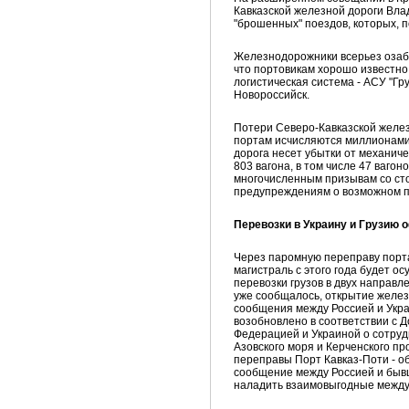
Кавказской железной дороги Вла
"брошенных" поездов, которых, п
Железнодорожники всерьез озаб
что портовикам хорошо известно
логистическая система - АСУ "Г
Новороссийск.
Потери Северо-Кавказской желез
портам исчисляются миллионами 
дорога несет убытки от механиче
803 вагона, в том числе 47 ваго
многочисленным призывам со сто
предупреждениям о возможном пр
Перевозки в Украину и Грузию
Через паромную переправу порта
магистраль с этого года будет 
перевозки грузов в двух направле
уже сообщалось, открытие желе
сообщения между Россией и Укра
возобновлено в соответствии с 
Федерацией и Украиной о сотруд
Азовского моря и Керченского п
переправы Порт Кавказ-Поти - о
сообщение между Россией и быв
наладить взаимовыгодные между