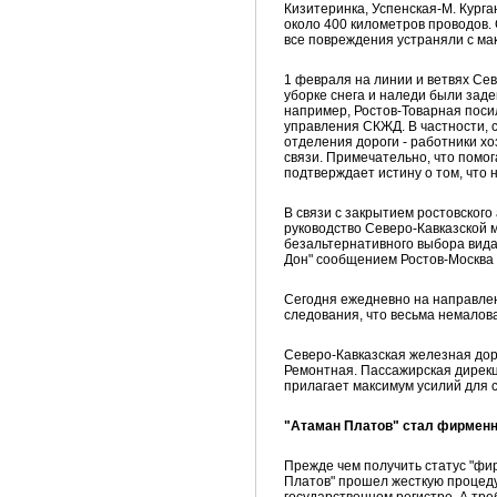
Кизитеринка, Успенская-М. Курган
около 400 километров проводов.
все повреждения устраняли с ма
1 февраля на линии и ветвях Сев
уборке снега и наледи были заде
например, Ростов-Товарная поси
управления СКЖД. В частности, с
отделения дороги - работники х
связи. Примечательно, что помо
подтверждает истину о том, что 
В связи с закрытием ростовског
руководство Северо-Кавказской 
безальтернативного выбора вида 
Дон" сообщением Ростов-Москва 
Сегодня ежедневно на направлен
следования, что весьма немалов
Северо-Кавказская железная дор
Ремонтная. Пассажирская дирекц
прилагает максимум усилий для 
"Атаман Платов" стал фирмен
Прежде чем получить статус "фи
Платов" прошел жесткую процед