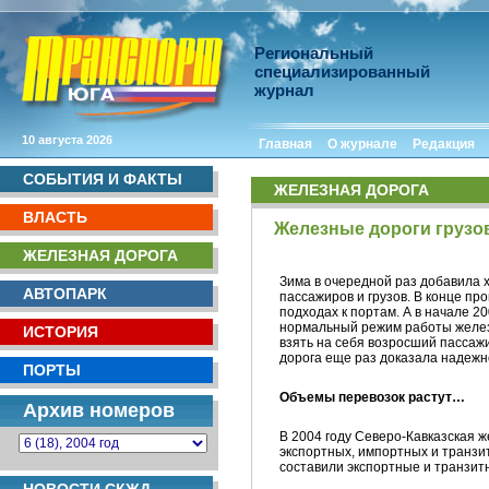
Региональный
специализированный
журнал
10 августа 2026
Главная
О журнале
Редакция
СОБЫТИЯ И ФАКТЫ
ЖЕЛЕЗНАЯ ДОРОГА
ВЛАСТЬ
Железные дороги грузов
ЖЕЛЕЗНАЯ ДОРОГА
Зима в очередной раз добавила 
АВТОПАРК
пассажиров и грузов. В конце пр
подходах к портам. А в начале 
нормальный режим работы железн
ИСТОРИЯ
взять на себя возросший пассажи
дорога еще раз доказала надежн
ПОРТЫ
Объемы перевозок растут…
Архив номеров
В 2004 году Северо-Кавказская 
экспортных, импортных и транзит
составили экспортные и транзитн