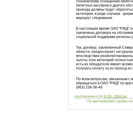
техническому оснащению билетны
билетных кассиров и другого об
проезда должны будут обратитьс
категории, в ряде случаев - до
маршрут следования.
В настоящее время ОАО "РЖД" ос
заключены договора на обслужива
социальной поддержки регионы 
Так, договор, заключенный Севе
области, предполагает натураль
впоследствии реабилитированных
льготы этих категорий полность
есть их обладатели имеют возмо
получать оплату за их проезд и
По всем вопросам, связанным с 
обращаться в ОАО "РЖД" по кругл
(863) 238-36-49.
опубликовано в №
6 (18), 2004 год
По материалам службы по