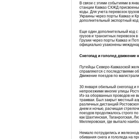
В связи с этими событиями в ян
станции Кавказ СКЖД присвоены
коды. Для учета перевозок груз
Украины через порты Кавказ и К
дополнительный экспортный код 
Еще один дополнительный код с н
грузов и транзитных перевозок
Грузии через порты Кавказ и Пот
официально узаконены междуна
Снегопад и гололед движение н
Путейцы Северо-Кавказской жел
справляются с последствиями об
Движение поездов по магистрали
30 января обильный снегопад и 
непроезжими многие улицы Росто
Из-за оборванных проводов не в
трамваи. Был закрыт местный аэ
различных дистанций Ростовско
днем и ночью, расчищая стрело
поездов продолжалось строго по 
как Шахтинская, Таганрогская, Л
Миллеровская, где выпало наибо
Немало потрудились и железнод
обивания снега и гололеда на п