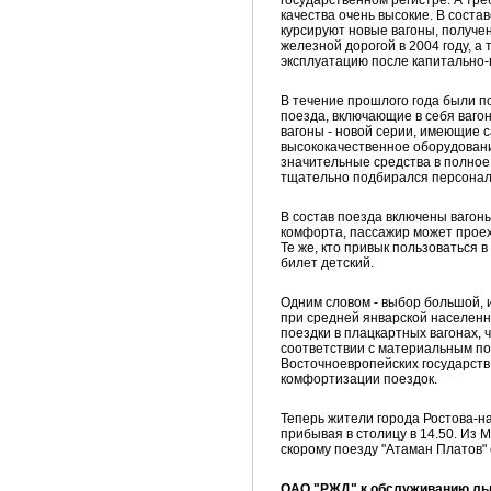
государственном регистре. А тр
качества очень высокие. В соста
курсируют новые вагоны, получе
железной дорогой в 2004 году, а 
эксплуатацию после капитально-
В течение прошлого года были п
поезда, включающие в себя вагон
вагоны - новой серии, имеющие 
высококачественное оборудован
значительные средства в полное
тщательно подбирался персонал
В состав поезда включены вагоны
комфорта, пассажир может проехат
Те же, кто привык пользоваться в
билет детский.
Одним словом - выбор большой, и
при средней январской населенн
поездки в плацкартных вагонах,
соответствии с материальным по
Восточноевропейских государств
комфортизации поездок.
Теперь жители города Ростова-н
прибывая в столицу в 14.50. Из 
скорому поезду "Атаман Платов" 
ОАО "РЖД" к обслуживанию льг