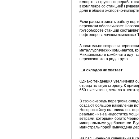
импортных грузов, перерабатыв
в комплексе со станцией Грушева
доля в общем экспортно-импортн
Если рассматривать работу пор
перевалки обеспечивает Новорос
грузообороте станции составляе
нефтеперевалочном комплексе "
Значительно возросли перевозки
металлургических комбинатов, к
Михайловского комбината идут 
перевозок этого рода груза.
…а складов не хватает
Однако тенденция увеличения об
отрицательную сторону. К пример
650 тысяч тонн, лежало в некото
В свою очередь перегрузка скла
создают большое накопление пото
Новороссийску скапливалось пор
реально - из-за недостатка мощ
ветрами, которыми богато Черно
минеральными удобрениями. В у
магистраль порой вынуждена держ
На расширенном совещании в Кр