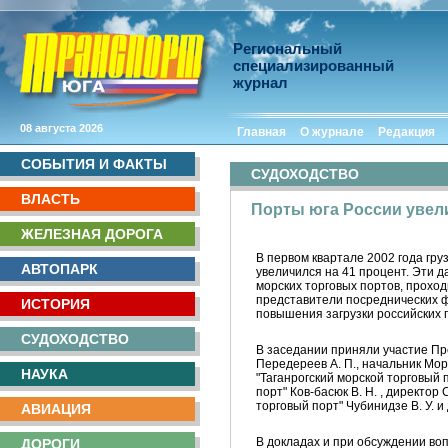
Региональный
специализированный
журнал
08 августа 2026
Главная
О журнале
Редакция
СОБЫТИЯ И ФАКТЫ
СУДОХОДСТВО
ВЛАСТЬ
Порты юга России увел
ЖЕЛЕЗНАЯ ДОРОГА
В первом квартале 2002 года гру
АВТОПАРК
увеличился на 41 процент. Эти
морских торговых портов, проходи
представители посреднических ф
ИСТОРИЯ
повышения загрузки российских 
СУДОХОДСТВО
В заседании приняли участие Пр
Передереев А. П., начальник Мо
НАУКА
"Таганрогский морской торговый 
порт" Ков-басюк В. Н. , директо
торговый порт" Чубинидзе В. У. и 
АВИАЦИЯ
В докладах и при обсуждении воп
ДОРОГИ