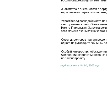
России опережающими темпами п
Знакомство с обстановкой в порт
наращивании перевозок по реке 
Утром перед разводом моста на 
сверху течения реки. Очень инте
Нижне-Гниловская. Загрузка рек
этот момент очень важна четкая
Совет директоров принял решени
одного из руководителей МПС дл
Особый интерес при обсуждении 
Федерации (вариант Минтранса Ро
по законопроекту.
опубликовано в №
3-4, 2002 год