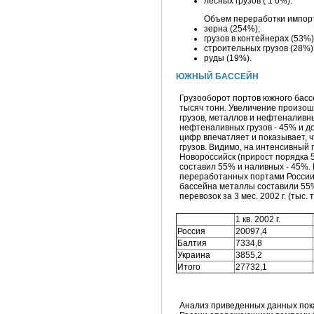
лесных грузов ( 1 0%).
Объем переработки импортн
зерна (254%);
грузов в контейнерах (53%)
строительных грузов (28%)
руды (19%).
ЮЖНЫЙ БАССЕЙН
Грузооборот портов южного бассе
тысяч тонн. Увеличение произошл
грузов, металлов и нефтеналивны
нефтеналивных грузов - 45% и до
цифр впечатляет и показывает, 
грузов. Видимо, на интенсивный 
Новороссийск (прирост порядка 5 
составил 55% и наливных - 45%.
переработанных портами России, 
бассейна металлы составили 55%
перевозок за 3 мес. 2002 г. (тыс. 
1 кв. 2002 г.
Россия
20097,4
Балтия
7334,8
Украина
3855,2
Итого
27732,1
Анализ приведенных данных пока