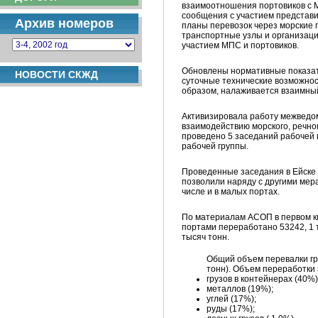
взаимоотношения портовиков с М
сообщения с участием представи
Архив номеров
планы перевозок через морские 
транспортные узлы и организаци
участием МПС и портовиков.
Обновлены нормативные показате
НОВОСТИ СКЖД
суточные технические возможност
образом, налаживается взаимны
Активизировала работу межведо
взаимодействию морского, речно
проведено 5 заседаний рабочей 
рабочей группы.
Проведенные заседания в Ейске
позволили наряду с другими мер
числе и в малых портах.
По материалам АСОП в первом ква
портами переработано 53242, 1 т
тысяч тонн.
Общий объем перевалки гру
тонн). Объем переработки 
грузов в контейнерах (40%)
металлов (19%);
углей (17%);
руды (17%);