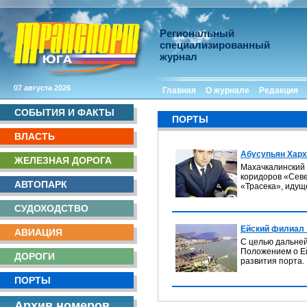
Региональный
специализированный
журнал
07 августа 2026
Главная
О журнале
Редакция
СОБЫТИЯ И ФАКТЫ
ПОРТЫ
ВЛАСТЬ
Абусупьян Харх
ЖЕЛЕЗНАЯ ДОРОГА
Махачкалинский 
коридоров «Севе
АВТОПАРК
«Трасека», идущ
СУДОХОДСТВО
Ейский филиал 
АВИАЦИЯ
С целью дальней
Положением о Е
ДОРОГИ
развития порта.
ПОРТЫ
Архив номеров