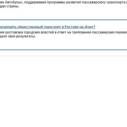
ие Автобусы», поддерживая программы развития пассажирского транспорта 
дах страны.
охоронить общественный транспорт в Ростове-на-Дону?
ие ростовских городских властей в ответ на требования пассажирских пере
дало свои результаты.