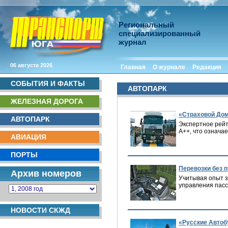
Региональный
специализированный
журнал
06 августа 2026
Главная
О журнале
Редакция
СОБЫТИЯ И ФАКТЫ
АВТОПАРК
ЖЕЛЕЗНАЯ ДОРОГА
«Страховой Дом
АВТОПАРК
Экспертное рейт
А++, что означа
АВИАЦИЯ
ПОРТЫ
Перевозки без 
Архив номеров
Учитывая опыт з
управления пасс
НОВОСТИ СКЖД
«Русские Автоб